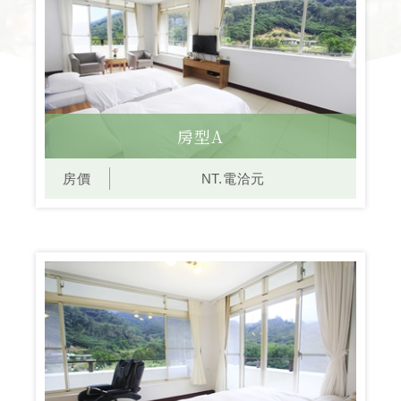
房型A
房價
NT.電洽元