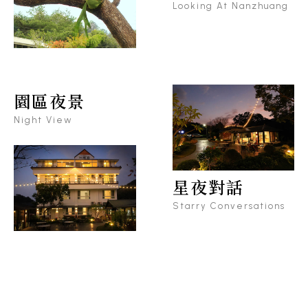
Looking At Nanzhuang
園區夜景
Night View
星夜對話
Starry Conversations