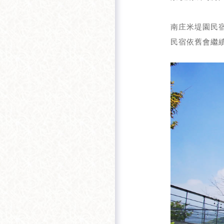
南庄米堤園民
民宿依舊會繼