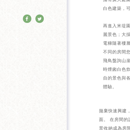
白色建築，
再進入米堤
麗景色；大
電梯隨著樓
不同的房間
飛鳥盤詢山
時煙囪白色
自的景色與
體驗。
拋棄快速興建
面。 在房間
景收納成為房