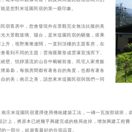
可能是您對米堤園民宿的第一眼印象。
園民宿客房中，您會發現外在景觀完全無法比擬的美
採光大景觀玻璃、陽台，是米堤園民宿的驕傲，搭乘
層上升，視野漸漸遼闊，一直到頂樓的主題客房，在
您會看到不同的主題：雲海匯聚形成雲瀑宣洩而下、
崖絕壁、恬靜溪流於山谷中蜿蜒前進、民宅人家煮飯
炊煙裊裊，每個房間都有著各自的角度，也都有著各
各自的美；南庄之美，請您來米堤園民宿與我們一同
，南庄米堤園民宿選擇使用傳統建築工法，一磚一瓦按部就班，
的設計上，將原本已經幾乎興建完成的格局改掉，增加興建工程費
間的一部分，給遊客最好的住宿品質。