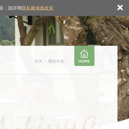
×
內容，請詳閱
隱私權保護政策
首頁
關於米堤
M
e
t
i
y
u
a