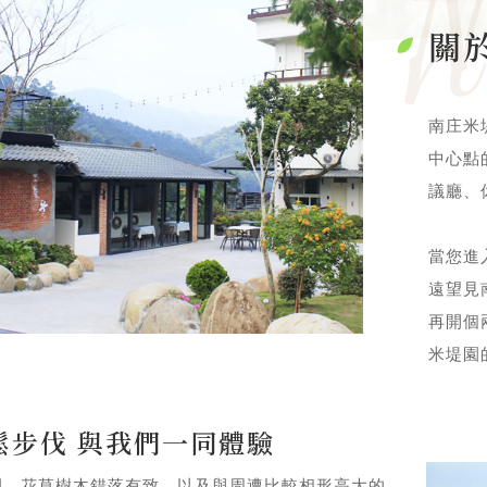
關
南庄米
中心點
議廳、
當您進
遠望見
再開個
米堤園
鬆步伐 與我們一同體驗
園，花草樹木錯落有致，以及與周遭比較相形高大的